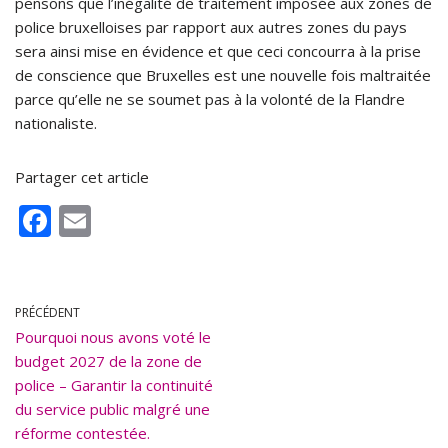
pensons que l’inégalité de traitement imposée aux zones de
police bruxelloises par rapport aux autres zones du pays
sera ainsi mise en évidence et que ceci concourra à la prise
de conscience que Bruxelles est une nouvelle fois maltraitée
parce qu’elle ne se soumet pas à la volonté de la Flandre
nationaliste.
Partager cet article
F
E
ac
m
e
ai
b
l
PRÉCÉDENT
Pourquoi nous avons voté le
o
budget 2027 de la zone de
o
police – Garantir la continuité
k
du service public malgré une
réforme contestée.