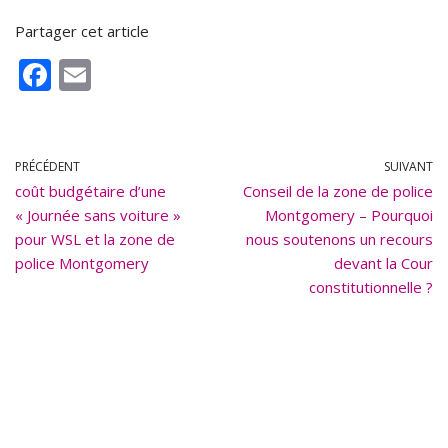
Partager cet article
F
E
ac
m
e
ai
b
l
PRÉCÉDENT
SUIVANT
coût budgétaire d’une
o
Conseil de la zone de police
« Journée sans voiture »
Montgomery – Pourquoi
o
pour WSL et la zone de
nous soutenons un recours
k
police Montgomery
devant la Cour
constitutionnelle ?