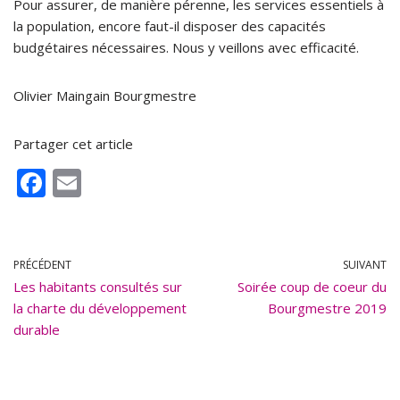
Pour assurer, de manière pérenne, les services essentiels à
la population, encore faut-il disposer des capacités
budgétaires nécessaires. Nous y veillons avec efficacité.
Olivier Maingain Bourgmestre
Partager cet article
F
E
ac
m
e
ai
b
l
PRÉCÉDENT
SUIVANT
Les habitants consultés sur
o
Soirée coup de coeur du
la charte du développement
Bourgmestre 2019
o
durable
k