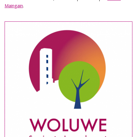
Maingain
.