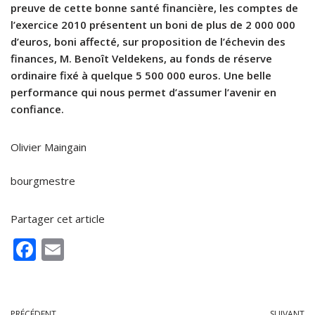
preuve de cette bonne santé financière, les comptes de
l’exercice 2010 présentent un boni de plus de 2 000 000
d’euros, boni affecté, sur proposition de l’échevin des
finances, M. Benoît Veldekens, au fonds de réserve
ordinaire fixé à quelque 5 500 000 euros. Une belle
performance qui nous permet d’assumer l’avenir en
confiance.
Olivier Maingain
bourgmestre
Partager cet article
F
E
ac
m
e
ai
PRÉCÉDENT
SUIVANT