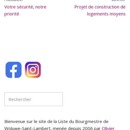
b
l
Votre sécurité, notre
o
Projet de construction de
priorité
logements moyens
o
k
Bienvenue sur le site de la Liste du Bourgmestre de
Woluwe-Saint-Lambert, menée depuis 2006 par
Olivier