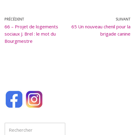
ac
m
e
ai
b
l
PRÉCÉDENT
SUIVANT
66 – Projet de logements
o
65 Un nouveau chenil pour la
sociaux J. Brel : le mot du
brigade canine
o
Bourgmestre
k