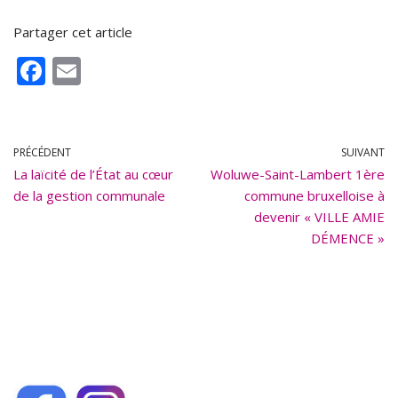
Partager cet article
F
E
ac
m
e
ai
b
l
PRÉCÉDENT
SUIVANT
La laïcité de l’État au cœur
o
Woluwe-Saint-Lambert 1ère
de la gestion communale
commune bruxelloise à
o
devenir « VILLE AMIE
k
DÉMENCE »