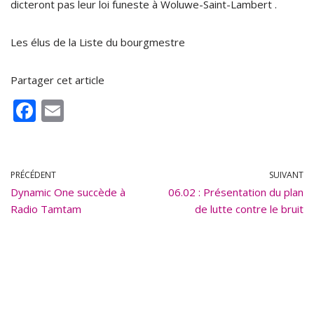
dicteront pas leur loi funeste à Woluwe-Saint-Lambert .
Les élus de la Liste du bourgmestre
Partager cet article
F
E
ac
m
e
ai
b
l
PRÉCÉDENT
SUIVANT
Dynamic One succède à
o
06.02 : Présentation du plan
Radio Tamtam
de lutte contre le bruit
o
k