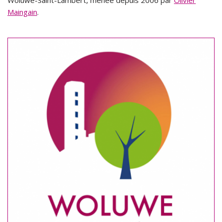
Maingain
.