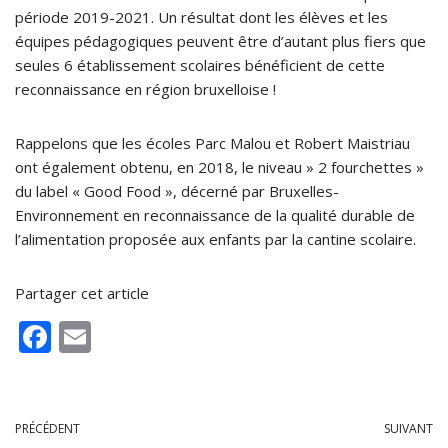
période 2019-2021. Un résultat dont les élèves et les
équipes pédagogiques peuvent être d’autant plus fiers que
seules 6 établissement scolaires bénéficient de cette
reconnaissance en région bruxelloise !
Rappelons que les écoles Parc Malou et Robert Maistriau
ont également obtenu, en 2018, le niveau » 2 fourchettes »
du label « Good Food », décerné par Bruxelles-
Environnement en reconnaissance de la qualité durable de
l’alimentation proposée aux enfants par la cantine scolaire.
Partager cet article
F
E
ac
m
e
ai
b
l
PRÉCÉDENT
SUIVANT