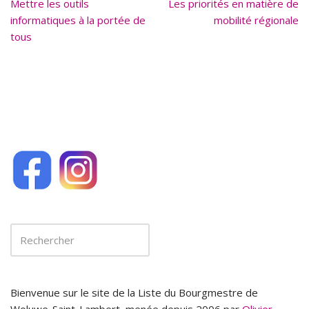
Mettre les outils
o
Les priorités en matière de
informatiques à la portée de
mobilité régionale
o
tous
k
Bienvenue sur le site de la Liste du Bourgmestre de
Woluwe-Saint-Lambert, menée depuis 2006 par
Olivier