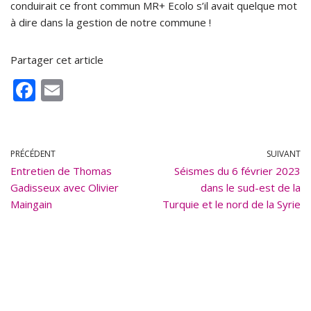
conduirait ce front commun MR+ Ecolo s’il avait quelque mot
à dire dans la gestion de notre commune !
Partager cet article
F
E
ac
m
e
ai
b
l
PRÉCÉDENT
SUIVANT
Entretien de Thomas
o
Séismes du 6 février 2023
Gadisseux avec Olivier
dans le sud-est de la
o
Maingain
Turquie et le nord de la Syrie
k