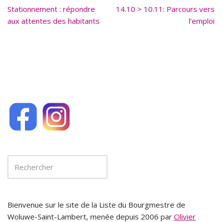
Stationnement : répondre
o
14.10 > 10.11: Parcours vers
aux attentes des habitants
l’emploi
o
k
Bienvenue sur le site de la Liste du Bourgmestre de
Woluwe-Saint-Lambert, menée depuis 2006 par
Olivier