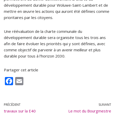
développement durable pour Woluwe-Saint-Lambert et de
mettre en œuvre les actions qui auront été définies comme
prioritaires par les citoyens.
Une réévaluation de la charte communale du
développement durable sera organisée tous les trois ans
afin de faire évoluer les priorités qui y sont définies, avec
comme objectif de parvenir à un avenir meilleur et plus
durable pour tous à l’horizon 2030.
Partager cet article
F
E
ac
m
e
ai
b
l
PRÉCÉDENT
SUIVANT
travaux sur la E40
o
Le mot du Bourgmestre