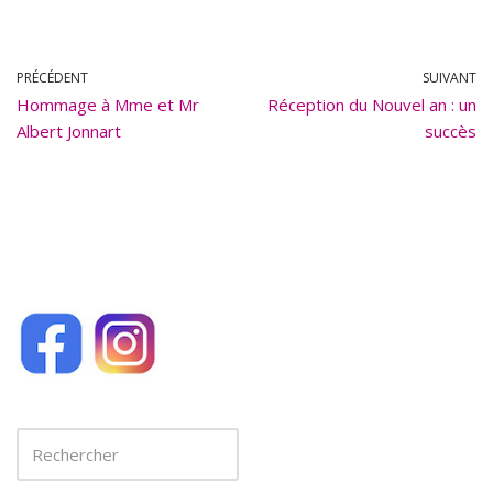
ac
m
e
ai
b
l
PRÉCÉDENT
SUIVANT
Hommage à Mme et Mr
o
Réception du Nouvel an : un
Albert Jonnart
succès
o
k