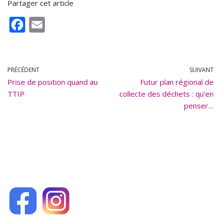
Partager cet article
F
E
ac
m
e
ai
b
l
PRÉCÉDENT
SUIVANT
Prise de position quand au
o
Futur plan régional de
TTIP
collecte des déchets : qu’en
o
penser…
k