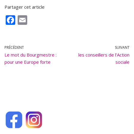
Partager cet article
F
E
ac
m
e
ai
b
l
PRÉCÉDENT
SUIVANT
Le mot du Bourgmestre :
o
les conseillers de l’Action
pour une Europe forte
sociale
o
k