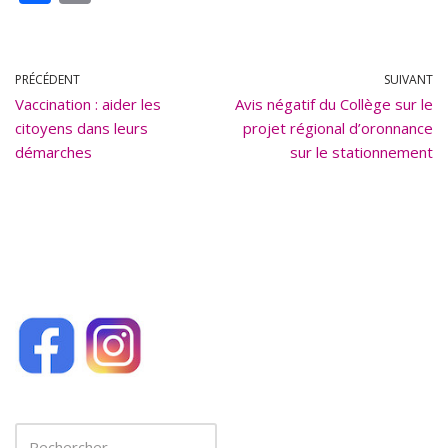
ac
m
e
ai
b
l
PRÉCÉDENT
SUIVANT
Vaccination : aider les
o
Avis négatif du Collège sur le
citoyens dans leurs
projet régional d’oronnance
o
démarches
sur le stationnement
k