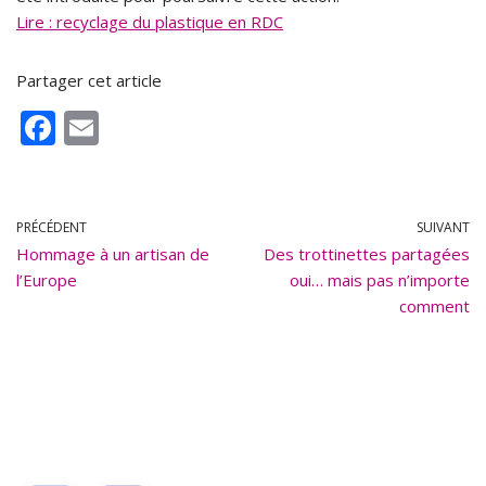
Lire : recyclage du plastique en RDC
Partager cet article
F
E
ac
m
e
ai
b
l
PRÉCÉDENT
SUIVANT
Hommage à un artisan de
o
Des trottinettes partagées
l’Europe
oui… mais pas n’importe
o
comment
k