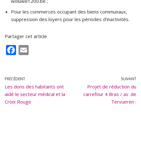
woluwe1200.be ;
Pour les commerces occupant des biens communaux,
suppression des loyers pour les périodes d’inactivités.
Partager cet article
F
E
ac
m
e
ai
b
l
PRÉCÉDENT
SUIVANT
Les dons des habitants ont
o
Projet de réduction du
aidé le secteur médical et la
carrefour 4 Bras / av. de
o
Croix Rouge
Tervueren :
k