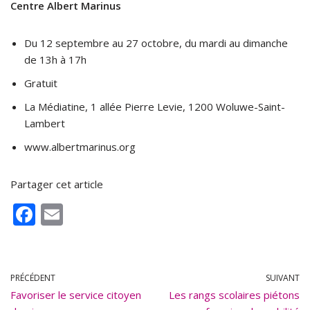
Centre Albert Marinus
Du 12 septembre au 27 octobre, du mardi au dimanche
de 13h à 17h
Gratuit
La Médiatine, 1 allée Pierre Levie, 1200 Woluwe-Saint-
Lambert
www.albertmarinus.org
Partager cet article
F
E
ac
m
e
ai
b
l
PRÉCÉDENT
SUIVANT
Favoriser le service citoyen
o
Les rangs scolaires piétons