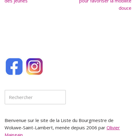
des jeunes
pour favoriser la mobilité
o
douce
k
Bienvenue sur le site de la Liste du Bourgmestre de
Woluwe-Saint-Lambert, menée depuis 2006 par
Olivier
Maingain
.