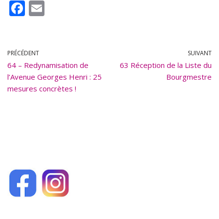
F
E
ac
m
e
ai
b
l
PRÉCÉDENT
SUIVANT
64 – Redynamisation de
o
63 Réception de la Liste du
l’Avenue Georges Henri : 25
Bourgmestre
o
mesures concrètes !
k