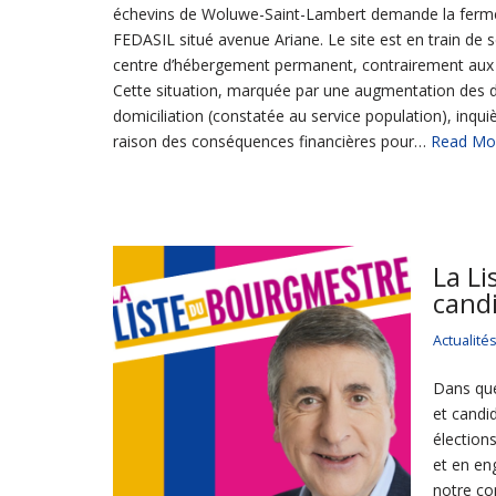
échevins de Woluwe-Saint-Lambert demande la ferme
FEDASIL situé avenue Ariane. Le site est en train de 
centre d’hébergement permanent, contrairement aux 
Cette situation, marquée par une augmentation des
domiciliation (constatée au service population), inq
raison des conséquences financières pour…
Read Mo
La Li
cand
Actualité
Dans que
et candi
élection
et en en
notre co