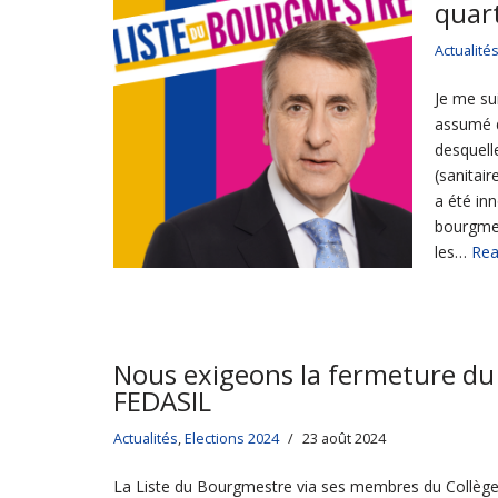
quar
Actualité
Je me su
assumé d
desquell
(sanitai
a été in
bourgmes
les…
Rea
Nous exigeons la fermeture du
FEDASIL
Actualités
,
Elections 2024
23 août 2024
La Liste du Bourgmestre via ses membres du Collèg