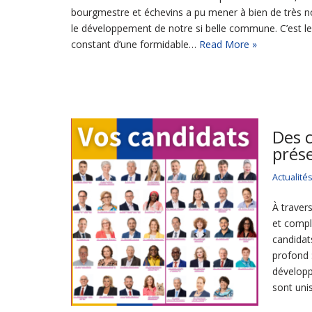
bourgmestre et échevins a pu mener à bien de très 
le développement de notre si belle commune. C’est le r
constant d’une formidable…
Read More »
Des c
prés
Actualité
À traver
et compl
candidat
profond :
développ
sont uni