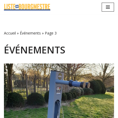
Aller
au
contenu
Accueil
»
Événements
»
Page 3
ÉVÉNEMENTS