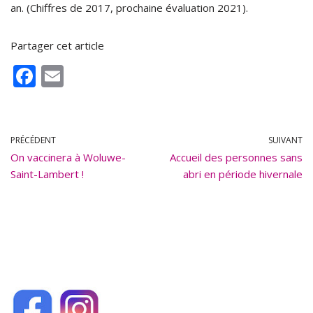
an. (Chiffres de 2017, prochaine évaluation 2021).
Partager cet article
F
E
ac
m
e
ai
b
l
PRÉCÉDENT
SUIVANT
On vaccinera à Woluwe-
o
Accueil des personnes sans
Saint-Lambert !
abri en période hivernale
o
k