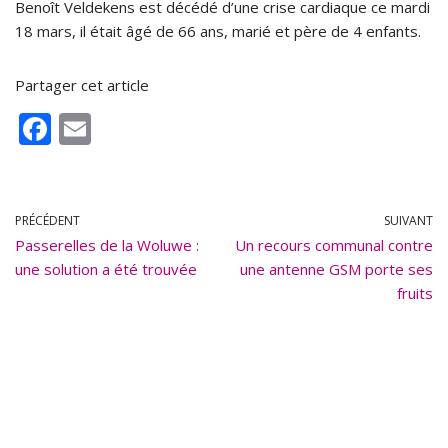
Benoît Veldekens est décédé d’une crise cardiaque ce mardi
18 mars, il était âgé de 66 ans, marié et père de 4 enfants.
Partager cet article
F
E
ac
m
e
ai
b
l
PRÉCÉDENT
SUIVANT
Passerelles de la Woluwe :
o
Un recours communal contre
une solution a été trouvée
une antenne GSM porte ses
o
fruits
k