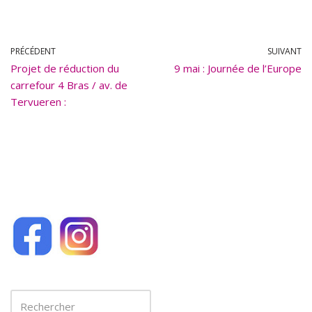
ac
m
e
ai
b
l
PRÉCÉDENT
SUIVANT
Projet de réduction du
o
9 mai : Journée de l’Europe
carrefour 4 Bras / av. de
o
Tervueren :
k