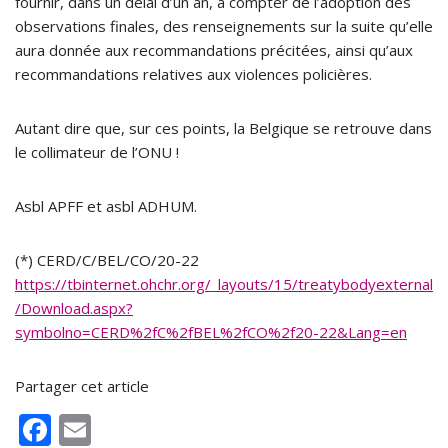
fournir, dans un délai d’un an, à compter de l’adoption des
observations finales, des renseignements sur la suite qu’elle
aura donnée aux recommandations précitées, ainsi qu’aux
recommandations relatives aux violences policières.
Autant dire que, sur ces points, la Belgique se retrouve dans
le collimateur de l’ONU !
Asbl APFF et asbl ADHUM.
(*) CERD/C/BEL/CO/20-22
https://tbinternet.ohchr.org/_layouts/15/treatybodyexternal
/Download.aspx?
symbolno=CERD%2fC%2fBEL%2fCO%2f20-22&Lang=en
Partager cet article
F
E