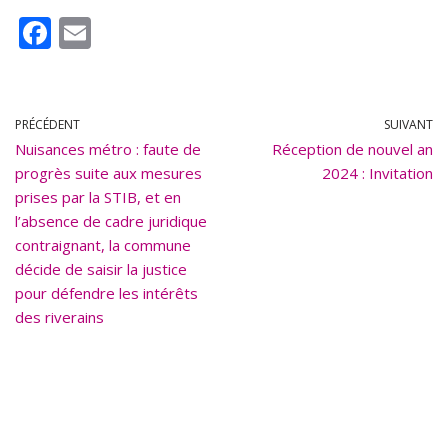
F
E
ac
m
e
ai
b
l
PRÉCÉDENT
SUIVANT
Nuisances métro : faute de
o
Réception de nouvel an
progrès suite aux mesures
2024 : Invitation
o
prises par la STIB, et en
k
l’absence de cadre juridique
contraignant, la commune
décide de saisir la justice
pour défendre les intérêts
des riverains