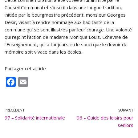
Cette commémoration a été votée à l’unanimité par le
Conseil Communal et s’inscrit dans une longue tradition,
initiée par le bourgmestre précédent, monsieur Georges
Désir, visant à rendre hommage aux habitants de la
commune qui se sont illustrés par leur courage. Une volonté
qui rejoint l’action de madame Monique Louis, Echevine de
l’Enseignement, qui a toujours eu le souci que le devoir de
mémoire soit vivace dans les écoles.
Partager cet article
F
E
ac
m
e
ai
b
l
PRÉCÉDENT
SUIVANT
97 – Solidarité internationale
o
96 – Guide des loisirs pour
seniors
o