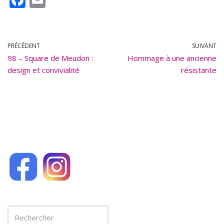
ac
m
e
ai
b
l
PRÉCÉDENT
SUIVANT
98 – Square de Meudon :
o
Hommage à une ancienne
design et convivialité
résistante
o
k