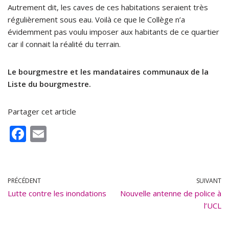
Autrement dit, les caves de ces habitations seraient très
régulièrement sous eau. Voilà ce que le Collège n’a
évidemment pas voulu imposer aux habitants de ce quartier
car il connait la réalité du terrain.
Le bourgmestre et les mandataires communaux de la
Liste du bourgmestre.
Partager cet article
F
E
ac
m
e
ai
b
l
PRÉCÉDENT
SUIVANT
Lutte contre les inondations
o
Nouvelle antenne de police à
l’UCL
o