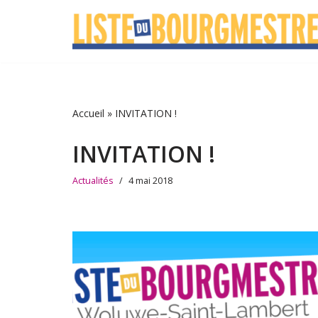
Aller
au
contenu
Accueil
»
INVITATION !
INVITATION !
Actualités
4 mai 2018