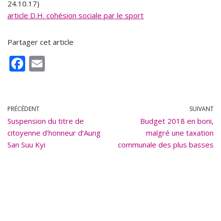
24.10.17)
article D.H. cohésion sociale par le sport
Partager cet article
F
E
ac
m
e
ai
b
l
PRÉCÉDENT
SUIVANT
Suspension du titre de
o
Budget 2018 en boni,
citoyenne d’honneur d’Aung
malgré une taxation
o
San Suu Kyi
communale des plus basses
k