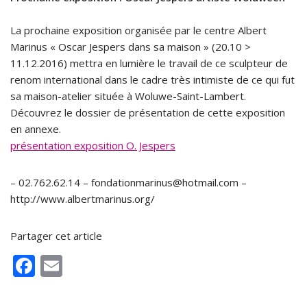
La prochaine exposition organisée par le centre Albert
Marinus « Oscar Jespers dans sa maison » (20.10 >
11.12.2016) mettra en lumière le travail de ce sculpteur de
renom international dans le cadre très intimiste de ce qui fut
sa maison-atelier située à Woluwe-Saint-Lambert.
Découvrez le dossier de présentation de cette exposition
en annexe.
présentation exposition O. Jespers
– 02.762.62.14 – fondationmarinus@hotmail.com –
http://www.albertmarinus.org/
Partager cet article
F
E
ac
m