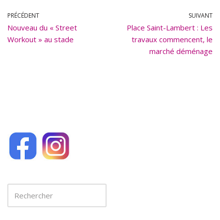
e
ai
b
l
PRÉCÉDENT
SUIVANT
Nouveau du « Street
o
Place Saint-Lambert : Les
Workout » au stade
travaux commencent, le
o
marché déménage
k