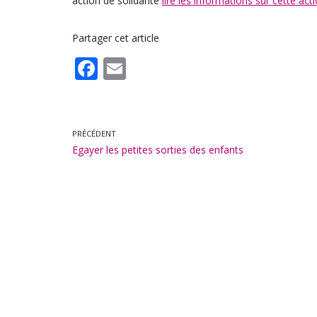
action de solidarité
lire les informations sur cette act
Partager cet article
F
E
ac
m
e
ai
b
l
PRÉCÉDENT
Egayer les petites sorties des enfants
o
o
k