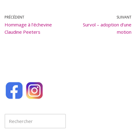
e
ai
b
l
PRÉCÉDENT
SUIVANT
Hommage à l’échevine
o
Survol – adoption d’une
Claudine Peeters
motion
o
k