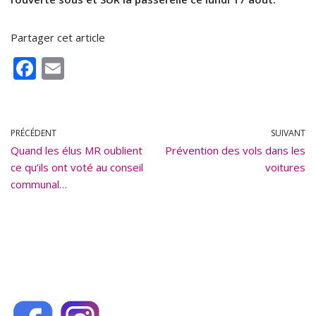
Partager cet article
F
E
ac
m
e
ai
b
l
PRÉCÉDENT
SUIVANT
Quand les élus MR oublient
o
Prévention des vols dans les
ce qu’ils ont voté au conseil
voitures
o
communal…
k