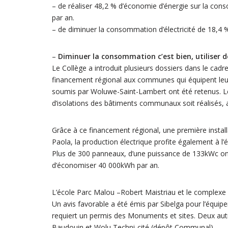
– de réaliser 48,2 % d’économie d’énergie sur la co
par an.
– de diminuer la consommation d’électricité de 18,4
–
Diminuer la consommation c’est bien, utiliser d
Le Collège a introduit plusieurs dossiers dans le cadre
financement régional aux communes qui équipent leu
soumis par Woluwe-Saint-Lambert ont été retenus. Le C
d’isolations des bâtiments communaux soit réalisés, af
Grâce à ce financement régional, une première installa
Paola, la production électrique profite également à l’
Plus de 300 panneaux, d’une puissance de 133kWc ont
d’économiser 40 000kWh par an.
L’école Parc Malou –Robert Maistriau et le complexe 
Un avis favorable a été émis par Sibelga pour l’équip
requiert un permis des Monuments et sites. Deux autre
Baudouin et Wolu Techni-cité (dépôt Communal).