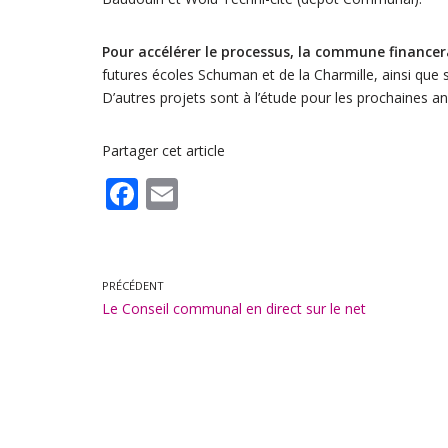
Pour accélérer le processus, la commune financer
futures écoles Schuman et de la Charmille, ainsi que
D’autres projets sont à l’étude pour les prochaines a
Partager cet article
F
E
ac
m
e
ai
b
l
PRÉCÉDENT
Le Conseil communal en direct sur le net
o
o
k