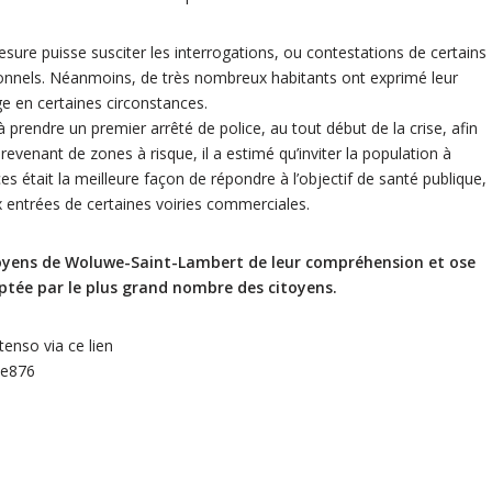
re puisse susciter les interrogations, ou contestations de certains
rsonnels. Néanmoins, de très nombreux habitants ont exprimé leur
ège en certaines circonstances.
prendre un premier arrêté de police, au tout début de la crise, afin
revenant de zones à risque, il a estimé qu’inviter la population à
s était la meilleure façon de répondre à l’objectif de santé publique,
x entrées de certaines voiries commerciales.
toyens de Woluwe-Saint-Lambert de leur compréhension et ose
eptée par le plus grand nombre des citoyens.
tenso via ce lien
le876