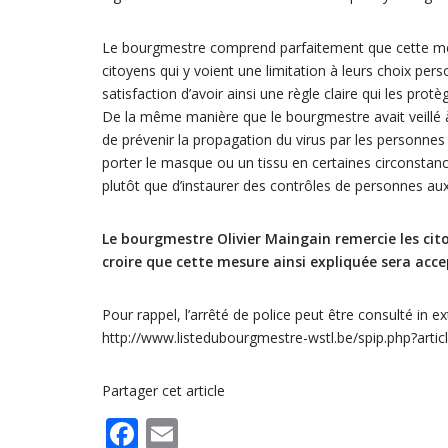
Le bourgmestre comprend parfaitement que cette mesu
citoyens qui y voient une limitation à leurs choix pe
satisfaction d’avoir ainsi une règle claire qui les prot
De la même manière que le bourgmestre avait veillé à 
de prévenir la propagation du virus par les personnes 
porter le masque ou un tissu en certaines circonstance
plutôt que d’instaurer des contrôles de personnes au
Le bourgmestre Olivier Maingain remercie les ci
croire que cette mesure ainsi expliquée sera acc
Pour rappel, l’arrêté de police peut être consulté in ex
http://www.listedubourgmestre-wstl.be/spip.php?artic
Partager cet article
F
E