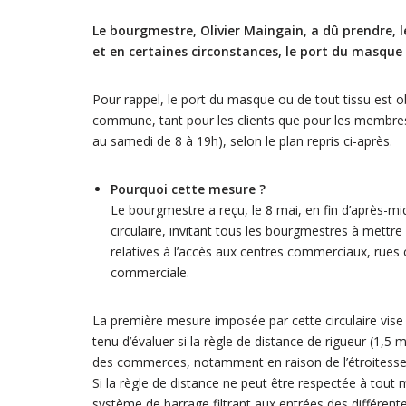
Le bourgmestre, Olivier Maingain, a dû prendre, l
et en certaines circonstances, le port du masque 
Pour rappel, le port du masque ou de tout tissu est ob
commune, tant pour les clients que pour les membres 
au samedi de 8 à 19h), selon le plan repris ci-après.
Pourquoi cette mesure ?
Le bourgmestre a reçu, le 8 mai, en fin d’après-mid
circulaire, invitant tous les bourgmestres à mettre
relatives à l’accès aux centres commerciaux, rues c
commerciale.
La première mesure imposée par cette circulaire vise 
tenu d’évaluer si la règle de distance de rigueur (1,5
des commerces, notamment en raison de l’étroitesse 
Si la règle de distance ne peut être respectée à tout
système de barrage filtrant aux entrées des différente