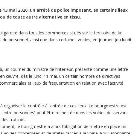
e 13 mai 2020, un arrêté de police imposant, en certains lieux
ou de toute autre alternative en tissu.
ligatoire dans tous les commerces situés sur le territoire de la
du personnel, ainsi que dans certaines voiries, en journée (du lundi
i, un courrier du ministre de l’intérieur, présenté comme une lettre
 en œuvre, dès le lundi 11 mai, un certain nombre de directives
ommerciales et lieux de fréquentation en relation avec l’activité
à organiser le contrôle à l’entrée de ces lieux. Le bourgmestre est
 m. entre personnes) peut être respectée dans les voiries desservant
des trottoirs.
 moment, le bourgmestre a alors l’obligation de mettre en place un
s voiries concernées et de limiter l’accès à la voirie. Pour étonnante