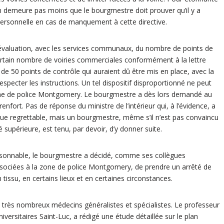
 n’en demeure pas moins que le bourgmestre doit prouver qu’il y a
personnelle en cas de manquement à cette directive.
t l’évaluation, avec les services communaux, du nombre de points de
n certain nombre de voiries commerciales conformément à la lettre
ns de 50 points de contrôle qui auraient dû être mis en place, avec la
respecter les instructions. Un tel dispositif disproportionné ne peut
 zone de police Montgomery. Le bourgmestre a dès lors demandé au
n renfort. Pas de réponse du ministre de l’intérieur qui, à l’évidence, a
que regrettable, mais un bourgmestre, même s’il n’est pas convaincu
 supérieure, est tenu, par devoir, d’y donner suite.
raisonnable, le bourgmestre a décidé, comme ses collègues
sociées à la zone de police Montgomery, de prendre un arrêté de
tissu, en certains lieux et en certaines circonstances.
rès nombreux médecins généralistes et spécialistes. Le professeur
niversitaires Saint-Luc, a rédigé une étude détaillée sur le plan