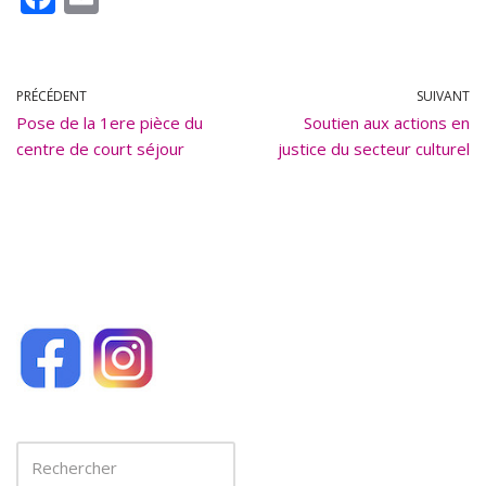
ac
m
e
ai
b
l
PRÉCÉDENT
SUIVANT
Pose de la 1ere pièce du
o
Soutien aux actions en
centre de court séjour
justice du secteur culturel
o
k