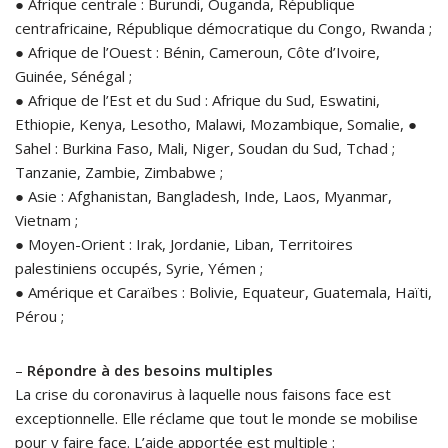
● Afrique centrale : Burundi, Ouganda, République
centrafricaine, République démocratique du Congo, Rwanda ;
● Afrique de l’Ouest : Bénin, Cameroun, Côte d’Ivoire,
Guinée, Sénégal ;
● Afrique de l’Est et du Sud : Afrique du Sud, Eswatini,
Ethiopie, Kenya, Lesotho, Malawi, Mozambique, Somalie, ●
Sahel : Burkina Faso, Mali, Niger, Soudan du Sud, Tchad ;
Tanzanie, Zambie, Zimbabwe ;
● Asie : Afghanistan, Bangladesh, Inde, Laos, Myanmar,
Vietnam ;
● Moyen-Orient : Irak, Jordanie, Liban, Territoires
palestiniens occupés, Syrie, Yémen ;
● Amérique et Caraïbes : Bolivie, Equateur, Guatemala, Haïti,
Pérou ;
–
Répondre à des besoins multiples
La crise du coronavirus à laquelle nous faisons face est
exceptionnelle. Elle réclame que tout le monde se mobilise
pour y faire face. L’aide apportée est multiple :