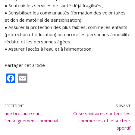
● Soutenir les services de santé déjà fragilisés ;
● Sensibiliser les communautés (formation des volontaires
et don de matériel de sensibilisation) ;
● Assurer la protection des plus faibles, comme les enfants
(protection et éducation) ou encore les personnes à mobilité
réduite et les personnes âgées.
● Assurer l’accès à l’eau et à l’alimentation ;
Partager cet article
F
E
ac
m
e
ai
b
l
PRÉCÉDENT
SUIVANT
une brochure sur
o
Crise sanitaire : soutenir les
l’enseignement communal
commerces et le secteur
o
sportif