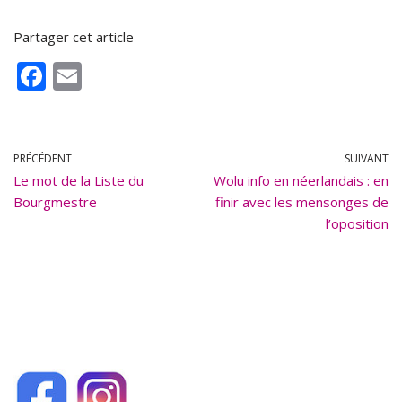
Partager cet article
F
E
ac
m
e
ai
b
l
PRÉCÉDENT
SUIVANT
Le mot de la Liste du
o
Wolu info en néerlandais : en
Bourgmestre
finir avec les mensonges de
o
l’oposition
k