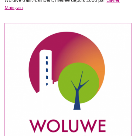
Woluwe-Saint-Lambert, menée depuis 2006 par
Olivier
Maingain
.