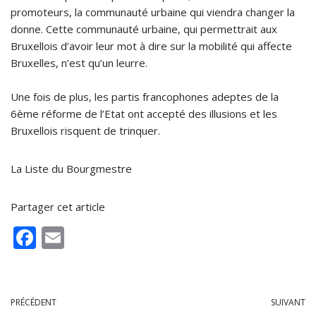
promoteurs, la communauté urbaine qui viendra changer la
donne. Cette communauté urbaine, qui permettrait aux
Bruxellois d’avoir leur mot à dire sur la mobilité qui affecte
Bruxelles, n’est qu’un leurre.
Une fois de plus, les partis francophones adeptes de la
6ème réforme de l’Etat ont accepté des illusions et les
Bruxellois risquent de trinquer.
La Liste du Bourgmestre
Partager cet article
F
E
ac
m
e
ai
b
l
PRÉCÉDENT
SUIVANT