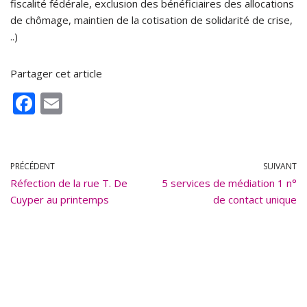
fiscalité fédérale, exclusion des bénéficiaires des allocations
de chômage, maintien de la cotisation de solidarité de crise,
..)
Partager cet article
F
E
ac
m
e
ai
b
l
PRÉCÉDENT
SUIVANT
Réfection de la rue T. De
o
5 services de médiation 1 n°
Cuyper au printemps
de contact unique
o
k