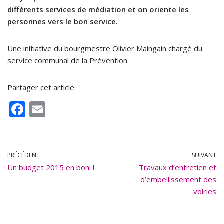
différents services de médiation et on oriente les
personnes vers le bon service.
Une initiative du bourgmestre Olivier Maingain chargé du
service communal de la Prévention.
Partager cet article
F
E
ac
m
e
ai
b
l
PRÉCÉDENT
SUIVANT
Un budget 2015 en boni !
o
Travaux d’entretien et
d’embellissement des
o
voiries
k