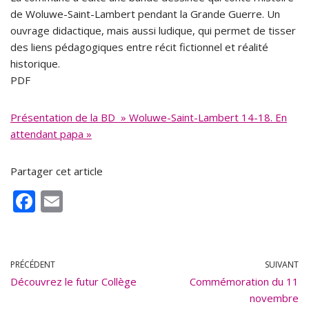
de Woluwe-Saint-Lambert pendant la Grande Guerre. Un
ouvrage didactique, mais aussi ludique, qui permet de tisser
des liens pédagogiques entre récit fictionnel et réalité
historique.
PDF
Présentation de la BD » Woluwe-Saint-Lambert 14-18. En
attendant papa »
Partager cet article
F
E
ac
m
e
ai
b
l
PRÉCÉDENT
SUIVANT
Découvrez le futur Collège
o
Commémoration du 11
novembre