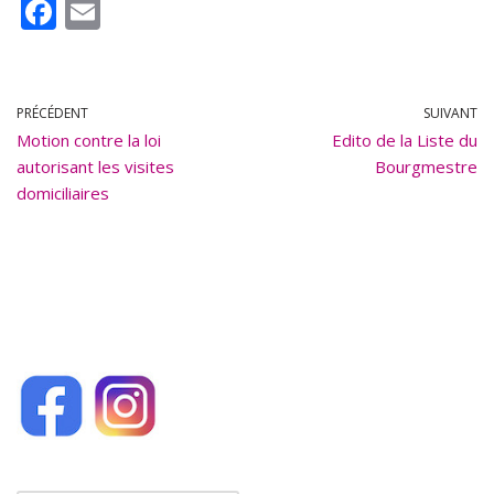
F
E
ac
m
e
ai
b
l
PRÉCÉDENT
SUIVANT
Motion contre la loi
o
Edito de la Liste du
autorisant les visites
Bourgmestre
o
domiciliaires
k