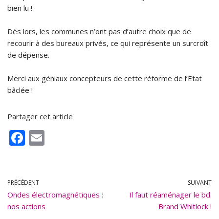
bien lu !
Dès lors, les communes n’ont pas d’autre choix que de
recourir à des bureaux privés, ce qui représente un surcroît
de dépense.
Merci aux géniaux concepteurs de cette réforme de l’Etat
bâclée !
Partager cet article
F
E
ac
m
e
ai
b
l
PRÉCÉDENT
SUIVANT
Ondes électromagnétiques :
o
Il faut réaménager le bd.
nos actions
Brand Whitlock !
o