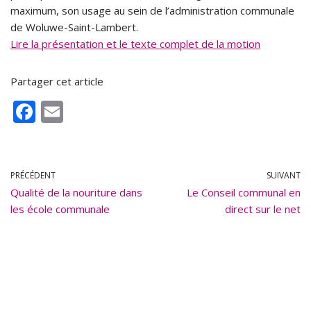
maximum, son usage au sein de l’administration communale
de Woluwe-Saint-Lambert.
Lire la présentation et le texte complet de la motion
Partager cet article
F
E
ac
m
e
ai
b
l
PRÉCÉDENT
SUIVANT
Qualité de la nouriture dans
o
Le Conseil communal en
les école communale
direct sur le net
o
k