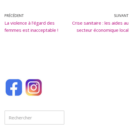
e
ai
b
l
PRÉCÉDENT
SUIVANT
La violence à l’égard des
o
Crise sanitaire : les aides au
femmes est inacceptable !
secteur économique local
o
k