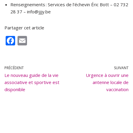
Renseignements : Services de l’échevin Éric Bott – 02 732
28 37 – info@jjjy.be
Partager cet article
F
E
ac
m
e
ai
b
l
PRÉCÉDENT
SUIVANT
Le nouveau guide de la vie
o
Urgence à ouvrir une
associative et sportive est
antenne locale de
o
disponible
vaccination
k