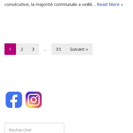
consécutive, la majorité communale a veillé…
Read More »
1
2
3
…
35
Suivant »