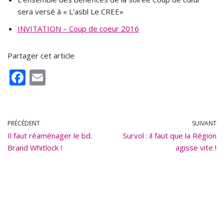
sera versé à « L’asbl Le CREE»
INVITATION – Coup de coeur 2016
Partager cet article
F
E
ac
m
e
ai
b
l
PRÉCÉDENT
SUIVANT
Il faut réaménager le bd.
o
Survol : il faut que la Région
Brand Whitlock !
agisse vite !
o
k